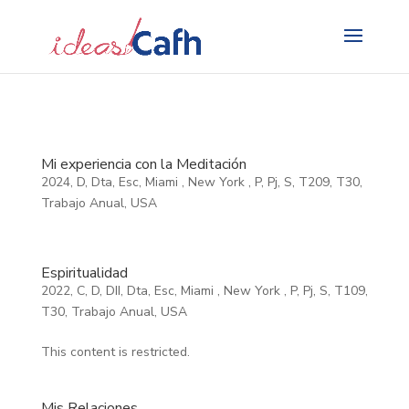
Search
for:
Mi experiencia con la Meditación
2024
,
D
,
Dta
,
Esc
,
Miami
,
New York
,
P
,
Pj
,
S
,
T209
,
T30
,
Trabajo Anual
,
USA
Espiritualidad
2022
,
C
,
D
,
DII
,
Dta
,
Esc
,
Miami
,
New York
,
P
,
Pj
,
S
,
T109
,
T30
,
Trabajo Anual
,
USA
This content is restricted.
Mis Relaciones