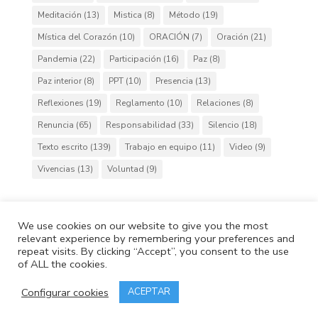
Meditación
(13)
Mistica
(8)
Método
(19)
Mística del Corazón
(10)
ORACIÓN
(7)
Oración
(21)
Pandemia
(22)
Participación
(16)
Paz
(8)
Paz interior
(8)
PPT
(10)
Presencia
(13)
Reflexiones
(19)
Reglamento
(10)
Relaciones
(8)
Renuncia
(65)
Responsabilidad
(33)
Silencio
(18)
Texto escrito
(139)
Trabajo en equipo
(11)
Video
(9)
Vivencias
(13)
Voluntad
(9)
We use cookies on our website to give you the most
relevant experience by remembering your preferences and
Cafh.org
Cafh App
Contactos
repeat visits. By clicking “Accept”, you consent to the use
Política de Privacidad
Política de Cookies
of ALL the cookies.
Copyright © 2020 IdeasCafh. Todos los derechos
reservados
Configurar cookies
ACEPTAR