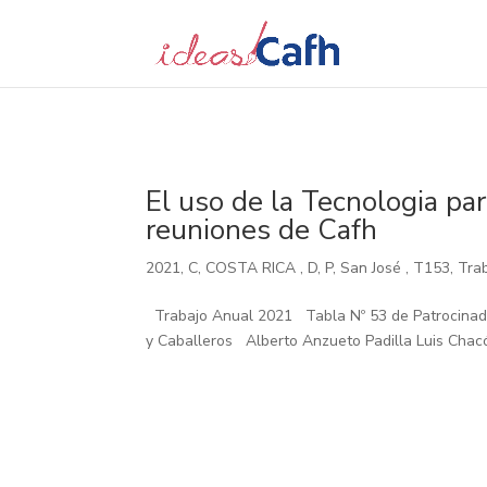
Search
for:
El uso de la Tecnologia pa
reuniones de Cafh
2021
,
C
,
COSTA RICA
,
D
,
P
,
San José
,
T153
,
Tra
Trabajo Anual 2021 Tabla Nº 53 de
y Caballeros Alberto Anzueto Padilla Luis Chac