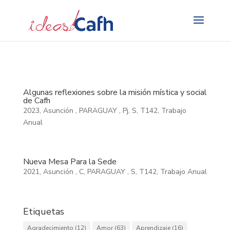
Search
for:
Algunas reflexiones sobre la misión mística y social
de Cafh
2023
,
Asunción
,
PARAGUAY
,
Pj
,
S
,
T142
,
Trabajo
Anual
Nueva Mesa Para la Sede
2021
,
Asunción
,
C
,
PARAGUAY
,
S
,
T142
,
Trabajo Anual
Etiquetas
Agradecimiento
(12)
Amor
(63)
Aprendizaje
(16)