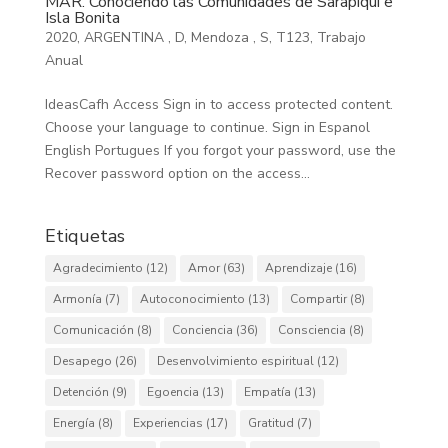
MAR. Conociendo las Comunidades de Sarapiqui e
Isla Bonita
2020
,
ARGENTINA
,
D
,
Mendoza
,
S
,
T123
,
Trabajo
Anual
IdeasCafh Access Sign in to access protected content.
Choose your language to continue. Sign in Espanol
English Portugues If you forgot your password, use the
Recover password option on the access...
Etiquetas
Agradecimiento
(12)
Amor
(63)
Aprendizaje
(16)
Armonía
(7)
Autoconocimiento
(13)
Compartir
(8)
Comunicación
(8)
Conciencia
(36)
Consciencia
(8)
Desapego
(26)
Desenvolvimiento espiritual
(12)
Detención
(9)
Egoencia
(13)
Empatía
(13)
Energía
(8)
Experiencias
(17)
Gratitud
(7)