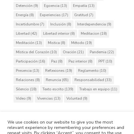
Detención
(9)
Egoencia
(13)
Empatía
(13)
Energía
(8)
Experiencias
(17)
Gratitud
(7)
Incertidumbre
(7)
Inclusión
(8)
Interdependencia
(9)
Libertad
(42)
Libertad interior
(8)
Meditacion
(18)
Meditación
(13)
Mistica
(8)
Método
(19)
Mística del Corazón
(10)
Oración
(21)
Pandemia
(22)
Participación
(16)
Paz
(8)
Paz interior
(8)
PPT
(10)
Presencia
(13)
Reflexiones
(19)
Reglamento
(10)
Relaciones
(8)
Renuncia
(65)
Responsabilidad
(33)
Silencio
(18)
Texto escrito
(139)
Trabajo en equipo
(11)
Video
(9)
Vivencias
(13)
Voluntad
(9)
We use cookies on our website to give you the most
relevant experience by remembering your preferences and
Cafh.org
Cafh App
Contactos
repeat visits. By clicking “Accept”, you consent to the use