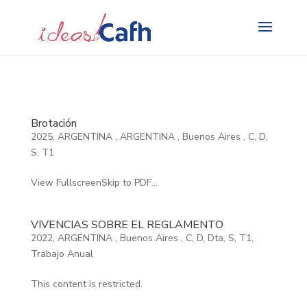
Search
for:
Brotación
2025
,
ARGENTINA
,
ARGENTINA
,
Buenos Aires
,
C
,
D
,
S
,
T1
View FullscreenSkip to PDF...
VIVENCIAS SOBRE EL REGLAMENTO
2022
,
ARGENTINA
,
Buenos Aires
,
C
,
D
,
Dta
,
S
,
T1
,
Trabajo Anual
This content is restricted.