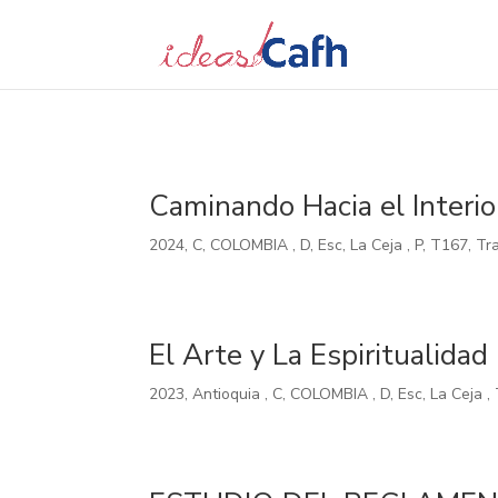
Search
for:
Caminando Hacia el Interio
2024
,
C
,
COLOMBIA
,
D
,
Esc
,
La Ceja
,
P
,
T167
,
Tr
El Arte y La Espiritualidad
2023
,
Antioquia
,
C
,
COLOMBIA
,
D
,
Esc
,
La Ceja
,