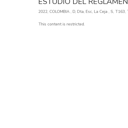
ESTUDIO DEL REGLAMEN
2022
,
COLOMBIA
,
D
,
Dta
,
Esc
,
La Ceja
,
S
,
T163
,
This content is restricted.