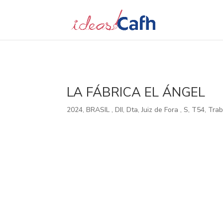
Search
for:
LA FÁBRICA EL ÁNGEL
2024
,
BRASIL
,
DII
,
Dta
,
Juiz de Fora
,
S
,
T54
,
Trab