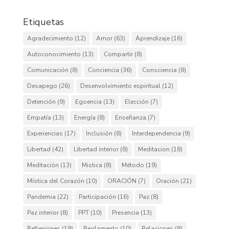
Etiquetas
Agradecimiento
(12)
Amor
(63)
Aprendizaje
(16)
Autoconocimiento
(13)
Compartir
(8)
Comunicación
(8)
Conciencia
(36)
Consciencia
(8)
Desapego
(26)
Desenvolvimiento espiritual
(12)
Detención
(9)
Egoencia
(13)
Elección
(7)
Empatía
(13)
Energía
(8)
Enseñanza
(7)
Experiencias
(17)
Inclusión
(8)
Interdependencia
(9)
Libertad
(42)
Libertad interior
(8)
Meditacion
(18)
Meditación
(13)
Mistica
(8)
Método
(19)
Mística del Corazón
(10)
ORACIÓN
(7)
Oración
(21)
Pandemia
(22)
Participación
(16)
Paz
(8)
Paz interior
(8)
PPT
(10)
Presencia
(13)
Reflexiones
(19)
Reglamento
(10)
Relaciones
(8)