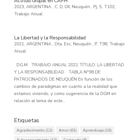
Actitud Grupal en CAFH
2023
,
ARGENTINA
,
C
,
D
,
DII
,
Neuquén
,
Pj
,
S
,
T102
,
Trabajo Anual
La Libertad y la Responsabilidad
2021
,
ARGENTINA
,
Dta
,
Esc
,
Neuquén
,
P
,
T98
,
Trabajo
Anual
D.G.M TRABAJO ANUAL 2021 TÍTULO: LA LIBERTAD
Y LA RESPONSABILIDAD. TABLA N°98 DE
PATROCINADOS DE NEUQUÉN En función de los
cambios de paradigmas en cuanto a la realidad que
estamos viviendo, y como sugerencia de la DGM en
relación al tema de este...
Etiquetas
Agradecimiento
(12)
Amor
(63)
Aprendizaje
(16)