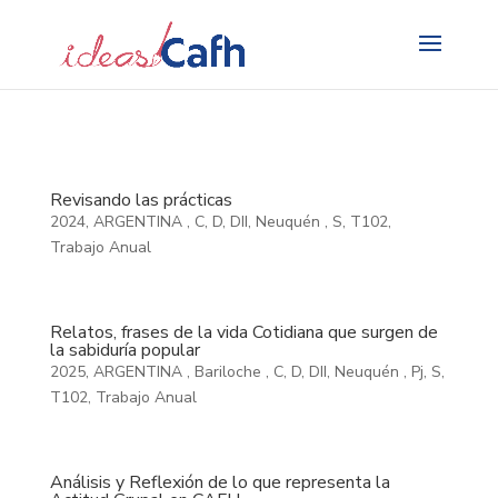
Search
for:
Revisando las prácticas
2024
,
ARGENTINA
,
C
,
D
,
DII
,
Neuquén
,
S
,
T102
,
Trabajo Anual
Relatos, frases de la vida Cotidiana que surgen de
la sabiduría popular
2025
,
ARGENTINA
,
Bariloche
,
C
,
D
,
DII
,
Neuquén
,
Pj
,
S
,
T102
,
Trabajo Anual
Análisis y Reflexión de lo que representa la