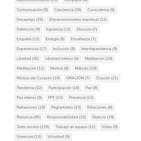
Autoconocimiento
(13)
Compartir
(8)
Comunicación
(8)
Conciencia
(36)
Consciencia
(8)
Desapego
(26)
Desenvolvimiento espiritual
(12)
Detención
(9)
Egoencia
(13)
Elección
(7)
Empatía
(13)
Energía
(8)
Enseñanza
(7)
Experiencias
(17)
Inclusión
(8)
Interdependencia
(9)
Libertad
(42)
Libertad interior
(8)
Meditacion
(18)
Meditación
(13)
Mistica
(8)
Método
(19)
Mística del Corazón
(10)
ORACIÓN
(7)
Oración
(21)
Pandemia
(22)
Participación
(16)
Paz
(8)
Paz interior
(8)
PPT
(10)
Presencia
(13)
Reflexiones
(19)
Reglamento
(10)
Relaciones
(8)
Renuncia
(65)
Responsabilidad
(33)
Silencio
(18)
Texto escrito
(139)
Trabajo en equipo
(11)
Video
(9)
Vivencias
(13)
Voluntad
(9)