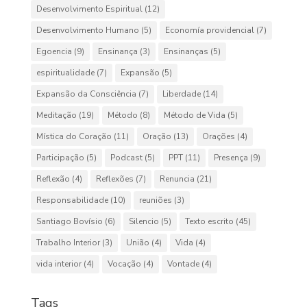
Desenvolvimento Espiritual
(12)
Desenvolvimento Humano
(5)
Economía providencial
(7)
Egoencia
(9)
Ensinança
(3)
Ensinanças
(5)
espiritualidade
(7)
Expansão
(5)
Expansão da Consciência
(7)
Liberdade
(14)
Meditação
(19)
Método
(8)
Método de Vida
(5)
Mística do Coração
(11)
Oração
(13)
Orações
(4)
Participação
(5)
Podcast
(5)
PPT
(11)
Presença
(9)
Reflexão
(4)
Reflexões
(7)
Renuncia
(21)
Responsabilidade
(10)
reuniões
(3)
Santiago Bovísio
(6)
Silencio
(5)
Texto escrito
(45)
Trabalho Interior
(3)
União
(4)
Vida
(4)
vida interior
(4)
Vocação
(4)
Vontade
(4)
Tags