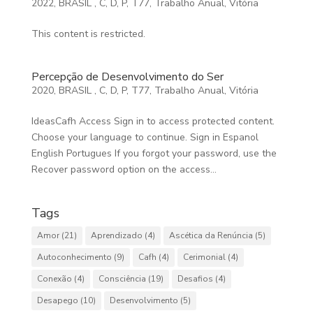
2022
,
BRASIL
,
C
,
D
,
P
,
T77
,
Trabalho Anual
,
Vitória
This content is restricted.
Percepção de Desenvolvimento do Ser
2020
,
BRASIL
,
C
,
D
,
P
,
T77
,
Trabalho Anual
,
Vitória
IdeasCafh Access Sign in to access protected content.
Choose your language to continue. Sign in Espanol
English Portugues If you forgot your password, use the
Recover password option on the access...
Tags
Amor
(21)
Aprendizado
(4)
Ascética da Renúncia
(5)
Autoconhecimento
(9)
Cafh
(4)
Cerimonial
(4)
Conexão
(4)
Consciência
(19)
Desafios
(4)
Desapego
(10)
Desenvolvimento
(5)