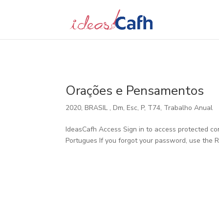
Search
for:
Orações e Pensamentos
2020
,
BRASIL
,
Dm
,
Esc
,
P
,
T74
,
Trabalho Anual
IdeasCafh Access Sign in to access protected co
Portugues If you forgot your password, use the 