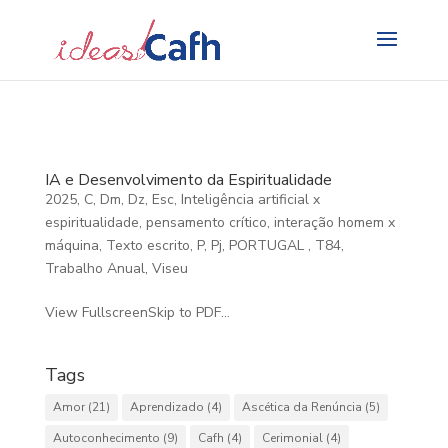
Search
for:
IA e Desenvolvimento da Espiritualidade
2025
,
C
,
Dm
,
Dz
,
Esc
,
Inteligência artificial x
espiritualidade, pensamento crítico, interação homem x
máquina, Texto escrito
,
P
,
Pj
,
PORTUGAL
,
T84
,
Trabalho Anual
,
Viseu
View FullscreenSkip to PDF...
Tags
Amor
(21)
Aprendizado
(4)
Ascética da Renúncia
(5)
Autoconhecimento
(9)
Cafh
(4)
Cerimonial
(4)