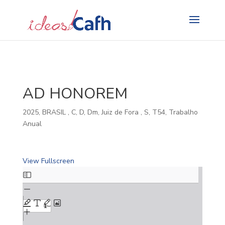
Search
for:
AD HONOREM
2025
,
BRASIL
,
C
,
D
,
Dm
,
Juiz de Fora
,
S
,
T54
,
Trabalho
Anual
View Fullscreen
Skip
to
PDF
content