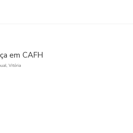
ença em CAFH
nual
,
Vitória