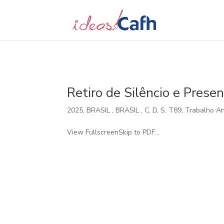
Search
for:
Retiro de Silêncio e Pres
2025
,
BRASIL
,
BRASIL
,
C
,
D
,
S
,
T89
,
Trabalho A
View FullscreenSkip to PDF...