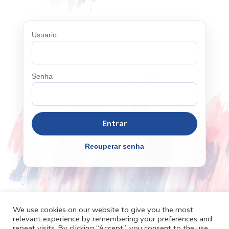
Usuario
Senha
Recuperar senha
We use cookies on our website to give you the most
relevant experience by remembering your preferences and
Cafh.org
Cafh App
Contatos
repeat visits. By clicking “Accept”, you consent to the use