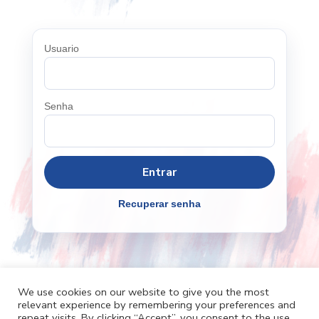
Usuario
Senha
Recuperar senha
We use cookies on our website to give you the most
relevant experience by remembering your preferences and
Cafh.org
Cafh App
Contatos
repeat visits. By clicking “Accept”, you consent to the use