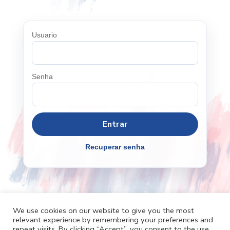
Usuario
Senha
Recuperar senha
We use cookies on our website to give you the most
relevant experience by remembering your preferences and
Cafh.org
Cafh App
Contatos
repeat visits. By clicking “Accept”, you consent to the use