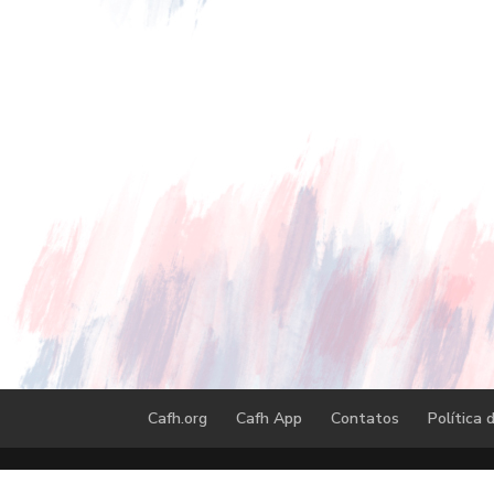
Cafh.org
Cafh App
Contatos
Política 