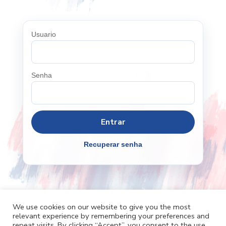
Usuario
Senha
Recuperar senha
We use cookies on our website to give you the most
relevant experience by remembering your preferences and
Cafh.org
Cafh App
Contatos
repeat visits. By clicking “Accept”, you consent to the use