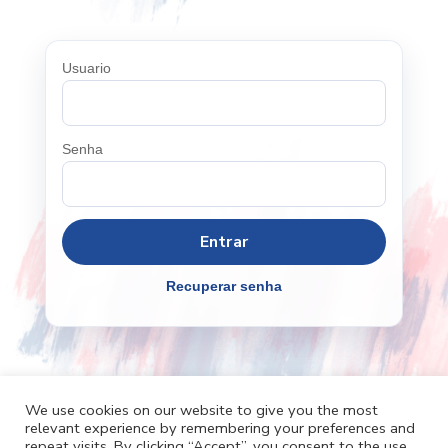
Usuario
Senha
Recuperar senha
We use cookies on our website to give you the most
relevant experience by remembering your preferences and
Cafh.org
Cafh App
Contatos
repeat visits. By clicking “Accept”, you consent to the use