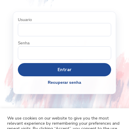
Usuario
Senha
Recuperar senha
We use cookies on our website to give you the most
relevant experience by remembering your preferences and
Cafh.org
Cafh App
Contatos
repeat visits. By clicking “Accept”, you consent to the use