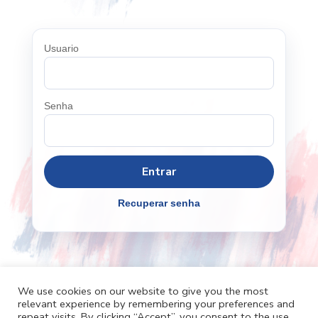
Usuario
Senha
Recuperar senha
We use cookies on our website to give you the most
relevant experience by remembering your preferences and
Cafh.org
Cafh App
Contatos
repeat visits. By clicking “Accept”, you consent to the use