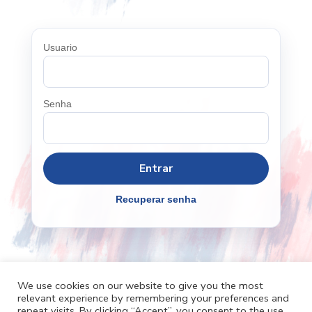
Usuario
Senha
Recuperar senha
We use cookies on our website to give you the most
relevant experience by remembering your preferences and
Cafh.org
Cafh App
Contatos
repeat visits. By clicking “Accept”, you consent to the use