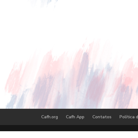
Cafh.org
Cafh App
Contatos
Política 