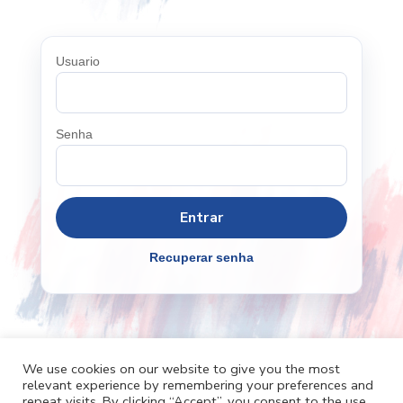
Usuario
Senha
Recuperar senha
We use cookies on our website to give you the most
relevant experience by remembering your preferences and
Cafh.org
Cafh App
Contatos
repeat visits. By clicking “Accept”, you consent to the use