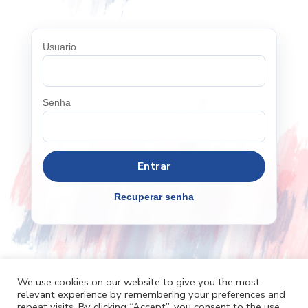
Usuario
Senha
Recuperar senha
We use cookies on our website to give you the most
relevant experience by remembering your preferences and
Cafh.org
Cafh App
Contatos
repeat visits. By clicking “Accept”, you consent to the use