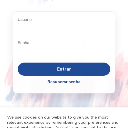
Usuario
Senha
Recuperar senha
We use cookies on our website to give you the most
relevant experience by remembering your preferences and
Cafh.org
Cafh App
Contatos
repeat visits. By clicking “Accept”, you consent to the use