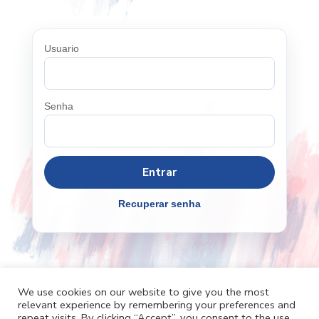
Usuario
Senha
Recuperar senha
We use cookies on our website to give you the most
relevant experience by remembering your preferences and
Cafh.org
Cafh App
Contatos
repeat visits. By clicking “Accept”, you consent to the use