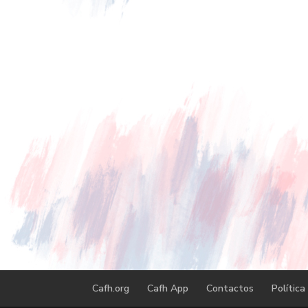
Cafh.org
Cafh App
Contactos
Política