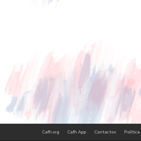
Cafh.org
Cafh App
Contactos
Política