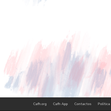
Cafh.org
Cafh App
Contactos
Política