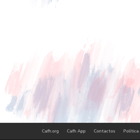
Cafh.org
Cafh App
Contactos
Política